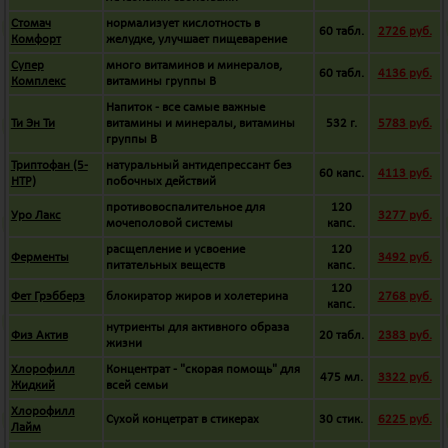
Стомач
нормализует кислотность в
60 табл.
2726 руб.
Комфорт
желудке, улучшает пищеварение
Супер
много витаминов и минералов,
60 табл.
4136 руб.
Комплекс
витамины группы B
Напиток - все самые важные
Ти Эн Ти
витамины и минералы, витамины
532 г.
5783 руб.
группы B
Триптофан (5-
натуральный антидепрессант без
60 капс.
4113 руб.
HTP)
побочных действий
противовоспалительное для
120
Уро Лакс
3277 руб.
мочеполовой системы
капс.
расщепление и усвоение
120
Ферменты
3492 руб.
питательных веществ
капс.
120
Фет Грэбберз
блокиратор жиров и холетерина
2768 руб.
капс.
нутриенты для активного образа
Физ Актив
20 табл.
2383 руб.
жизни
Хлорофилл
Концентрат - "скорая помощь" для
475 мл.
3322 руб.
Жидкий
всей семьи
Хлорофилл
Сухой концетрат в стикерах
30 стик.
6225 руб.
Лайм