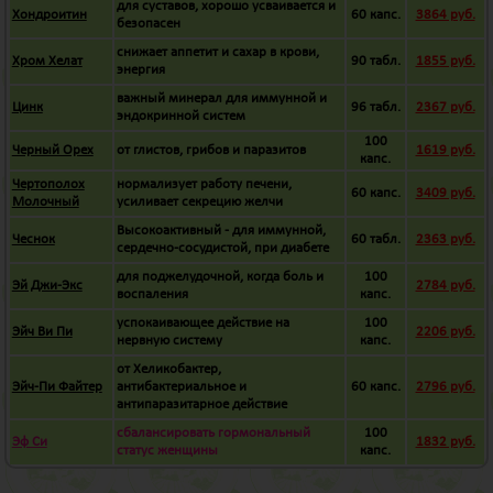
для суставов, хорошо усваивается и
Хондроитин
60 капс.
3864 руб.
безопасен
снижает аппетит и сахар в крови,
Хром Хелат
90 табл.
1855 руб.
энергия
важный минерал для иммунной и
Цинк
96 табл.
2367 руб.
эндокринной систем
100
Черный Орех
от глистов, грибов и паразитов
1619 руб.
капс.
Чертополох
нормализует работу печени,
60 капс.
3409 руб.
Молочный
усиливает секрецию желчи
Высокоактивный - для иммунной,
Чеснок
60 табл.
2363 руб.
сердечно-сосудистой, при диабете
для поджелудочной, когда боль и
100
Эй Джи-Экс
2784 руб.
воспаления
капс.
успокаивающее действие на
100
Эйч Ви Пи
2206 руб.
нервную систему
капс.
от Хеликобактер,
Эйч-Пи Файтер
антибактериальное и
60 капс.
2796 руб.
антипаразитарное действие
сбалансировать гормональный
100
Эф Си
1832 руб.
статус женщины
капс.