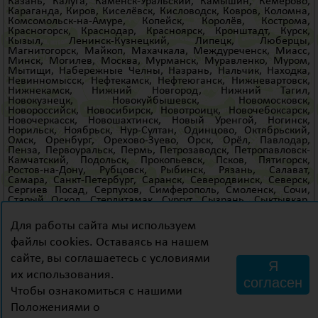
Казань
,
Калуга
,
Каменск-Уральский
,
Камышин
,
Кемерово
,
Караганда
,
Киров
,
Киселёвск
,
Кисловодск
,
Ковров
,
Коломна
,
Комсомольск-на-Амуре
,
Копейск
,
Королёв
,
Кострома
,
Красногорск
,
Краснодар
,
Красноярск
,
Кронштадт
,
Курск
,
Кызыл
,
Ленинск-Кузнецкий
,
Липецк
,
Люберцы
,
Магнитогорск
,
Майкоп
,
Махачкала
,
Междуреченск
,
Миасс
,
Минск
,
Могилев
,
Москва
,
Мурманск
,
Муравленко
,
Муром
,
Мытищи
,
Набережные Челны
,
Назрань
,
Нальчик
,
Находка
,
Невинномысск
,
Нефтекамск
,
Нефтеюганск
,
Нижневартовск
,
Нижнекамск
,
Нижний Новгород
,
Нижний Тагил
,
Новокузнецк
,
Новокуйбышевск
,
Новомосковск
,
Новороссийск
,
Новосибирск
,
Новотроицк
,
Новочебоксарск
,
Новочеркасск
,
Новошахтинск
,
Новый Уренгой
,
Ногинск
,
Норильск
,
Ноябрьск
,
Нур-Султан
,
Одинцово
,
Октябрьский
,
Омск
,
Оренбург
,
Орехово-Зуево
,
Орск
,
Орёл
,
Павлодар
,
Пенза
,
Первоуральск
,
Пермь
,
Петрозаводск
,
Петропавловск-
Камчатский
,
Подольск
,
Прокопьевск
,
Псков
,
Пятигорск
,
Ростов-на-Дону
,
Рубцовск
,
Рыбинск
,
Рязань
,
Салават
,
Самара
,
Санкт-Петербург
,
Саранск
,
Северодвинск
,
Северск
,
Сергиев Посад
,
Серпухов
,
Симферополь
,
Смоленск
,
Сочи
,
Старый Оскол
,
Стерлитамак
,
Сургут
,
Сызрань
,
Сыктывкар
,
Таганрог
,
Тамбов
,
Тверь
,
Тольятти
,
Тюмени
,
Томск
,
Тула
,
Тюмень
,
Улан-Удэ
,
Ульяновск
,
Уссурийск
,
Уфа
,
Ухта
,
Для работы сайта мы используем
Хабаровск
,
Ханты-Мансийск
,
Хасавюрт
,
Химки
,
Чебоксары
,
Челябинск
,
Череповец
,
Черкесск
,
Чита
,
Шахты
,
Щёлково
,
файлы cookies. Оставаясь на нашем
Электросталь
,
Элиста
,
Энгельс
,
Южно-Сахалинск
,
Якутск
,
сайте, вы соглашаетесь с условиями
Ялте
,
Ярославль
и
др
.
Я
их использования.
согласен
ИП Семаков Д.А, ОГРН: 309784729600267,
Чтобы ознакомиться с нашими
Политика конфиденциальности
Положениями о