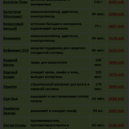
Коллаген Плюс
516 г.
6403 руб.
минералами
Колострум
иммунопротектор, адаптоген,
60 капс.
2309 руб.
(Молозиво)
онкопротектор
Коралловый
источник Кальция и минералов,
75 г.
4897 руб.
Кальций
ощелачивает организм
иммунопротектор, адаптоген,
Кордицепс
90 капс.
5178 руб.
онкопротектор
мощная поддержка для сердечно-
Кофермент Q10
60 капс.
5215 руб.
сосудистой системы
Кошачий
100
травы для иммунитета
2649 руб.
Коготь
капс.
Красный
очищает кровь, лимфу и кожу,
100
1570 руб.
Клевер
выводит аллергены
капс.
строительный материал для мозга и
170
Лецитин
3699 руб.
нервной системы
капс.
защищает и овсстанавливает клетки
Лив-Гард
50 табл.
3598 руб.
печени
Лимфатик
разжижает и очищает лимфу
59 мл.
3400 руб.
Дренаж
противовирусное,
Листья Оливы
противопаразитарное и
60 капс.
2136 руб.