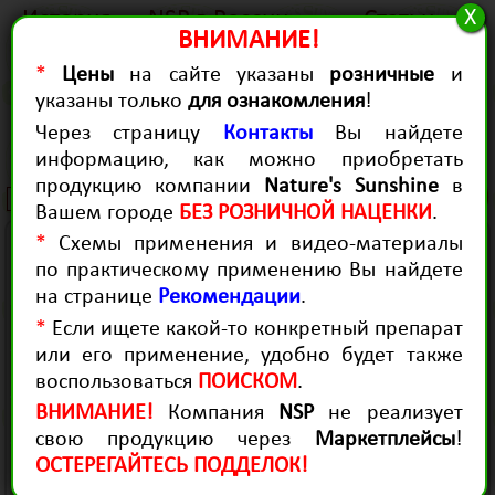
X
История
NSP в России
Статьи
ВНИМАНИЕ!
Качество
Для Здоровья
Для красоты
*
Цены
на сайте указаны
розничные
и
Контакты
Диагностика
Рекомендации
указаны только
для ознакомления
!
Натуральные фитокомплексы
Через страницу
Контакты
Вы найдете
“Nature`s Sunshine Products”
информацию, как можно приобретать
продукцию компании
Nature's Sunshine
в
(0)
Вашем городе
БЕЗ РОЗНИЧНОЙ НАЦЕНКИ
.
*
Схемы применения и видео-материалы
ВСЕ ПРЕПАРАТЫ
по практическому применению Вы найдете
Наименование
Нетто
В корзину
на странице
Рекомендации
.
мощный комплекс растительных
*
Если ищете какой-то конкретный препарат
Антиоксиданты
60 капс.
4905 руб.
антиоксидантов
или его применение, удобно будет также
иммунитет, старенеие, энергетик,
150
Астрагал
2810 руб.
воспользоваться
ПОИСКОМ
.
диабет
капс.
ВНИМАНИЕ!
Компания
NSP
не реализует
Ачив c
мужская сила: питает, укрепляет,
50 капс.
2578 руб.
Йохимбе
заряжает
свою продукцию через
Маркетплейсы
!
18 трав для сердца, сосудов, нервов
100
ОСТЕРЕГАЙТЕСЬ ПОДДЕЛОК!
Би Пи-Си
3531 руб.
и иммунитета
капс.