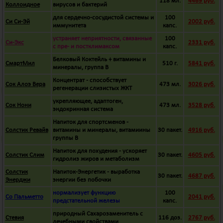
118 мл.
4469 руб.
Коллоидное
вирусов и бактерий
для сердечно-сосудистой системы и
100
Си Си-Эй
2002 руб.
иммунитета
капс.
устраняет неприятности, связанные
100
Си-Экс
2331 руб.
с пре- и постклимаксом
капс.
Белковый Коктейль + витамины и
СмартМил
510 г.
5841 руб.
минералы, группа B
Концентрат - способствует
Сок Алоэ Вера
473 мл.
3026 руб.
регенерации слизистых ЖКТ
укрепляющее, адаптоген,
Сок Нони
473 мл.
3528 руб.
эндокринная система
Напиток для спортсменов -
Солстик Ревайв
витамины и минералы, витамиины
30 пакет.
4916 руб.
группы B
Напиток для похудения - ускоряет
Солстик Слим
30 пакет.
4605 руб.
гидролиз жиров и метаболизм
Солстик
Напиток-Энергетик - выработка
30 пакет.
4687 руб.
Энерджи
энергии без побочки
нормализует функцию
100
Со Пальметто
2041 руб.
предстательной железы
капс.
природный Сахарозаменитель с
Стевия
116 доз.
2767 руб.
лечебными свойствами