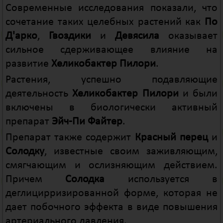
Современные исследования показали, что
сочетание таких целебных растений как
По
Д'арко
,
Гвоздики
и
Девясила
оказывает
сильное сдерживающее влияние на
развитие
Хеликобактер Пилори
.
Растения, успешно подавляющие
деятельность
Хеликобактер Пилори
и были
включены в биологически активный
препарат
Эйч-Пи Файтер
.
Препарат также содержит
Красный перец
и
Солодку
, известные своим заживляющим,
смягчающим и ослизняющим действием.
Причем
Солодка
используется в
деглицирризированной форме, которая не
дает побочного эффекта в виде повышения
артериального давления.