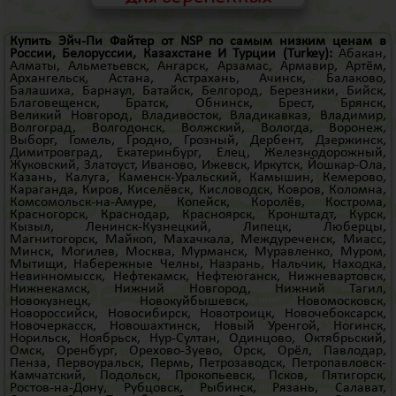
Купить Эйч-Пи Файтер от NSP по самым низким ценам в
России, Белоруссии, Казахстане И
Турции
(Turkey)
:
Абакан
,
Алматы
,
Альметьевск
,
Ангарск
,
Арзамас
,
Армавир
,
Артём
,
Архангельск
,
Астана
,
Астрахань
,
Ачинск
,
Балаково
,
Балашиха
,
Барнаул
,
Батайск
,
Белгород
,
Березники
,
Бийск
,
Благовещенск
,
Братск
,
Обнинск
,
Брест
,
Брянск
,
Великий Новгород
,
Владивосток
,
Владикавказ
,
Владимир
,
Волгоград
,
Волгодонск
,
Волжский
,
Вологда
,
Воронеж
,
Выборг
,
Гомель
,
Гродно
,
Грозный
,
Дербент
,
Дзержинск
,
Димитровград
,
Екатеринбург
,
Елец
,
Железнодорожный
,
Жуковский
,
Златоуст
,
Иваново
,
Ижевск
,
Иркутск
,
Йошкар-Ола
,
Казань
,
Калуга
,
Каменск-Уральский
,
Камышин
,
Кемерово
,
Караганда
,
Киров
,
Киселёвск
,
Кисловодск
,
Ковров
,
Коломна
,
Комсомольск-на-Амуре
,
Копейск
,
Королёв
,
Кострома
,
Красногорск
,
Краснодар
,
Красноярск
,
Кронштадт
,
Курск
,
Кызыл
,
Ленинск-Кузнецкий
,
Липецк
,
Люберцы
,
Магнитогорск
,
Майкоп
,
Махачкала
,
Междуреченск
,
Миасс
,
Минск
,
Могилев
,
Москва
,
Мурманск
,
Муравленко
,
Муром
,
Мытищи
,
Набережные Челны
,
Назрань
,
Нальчик
,
Находка
,
Невинномысск
,
Нефтекамск
,
Нефтеюганск
,
Нижневартовск
,
Нижнекамск
,
Нижний Новгород
,
Нижний Тагил
,
Новокузнецк
,
Новокуйбышевск
,
Новомосковск
,
Новороссийск
,
Новосибирск
,
Новотроицк
,
Новочебоксарск
,
Новочеркасск
,
Новошахтинск
,
Новый Уренгой
,
Ногинск
,
Норильск
,
Ноябрьск
,
Нур-Султан
,
Одинцово
,
Октябрьский
,
Омск
,
Оренбург
,
Орехово-Зуево
,
Орск
,
Орёл
,
Павлодар
,
Пенза
,
Первоуральск
,
Пермь
,
Петрозаводск
,
Петропавловск-
Камчатский
,
Подольск
,
Прокопьевск
,
Псков
,
Пятигорск
,
Ростов-на-Дону
,
Рубцовск
,
Рыбинск
,
Рязань
,
Салават
,