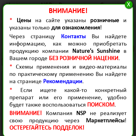
X
История
NSP в России
Статьи
ВНИМАНИЕ!
Качество
Для Здоровья
Для красоты
*
Цены
на сайте указаны
розничные
и
Контакты
Диагностика
Рекомендации
указаны только
для ознакомления
!
Продукция для здоровья
Через страницу
Контакты
Вы найдете
Herbal H-p fighter
информацию, как можно приобретать
(0)
продукцию компании
Nature's Sunshine
в
(Эйч-Пи Файтер, 60 капсул)
Вашем городе
БЕЗ РОЗНИЧНОЙ НАЦЕНКИ
.
2796 руб.
*
Схемы применения и видео-материалы
по практическому применению Вы найдете
- Обладает выраженным
на странице
Рекомендации
.
антибактериальным и антипаразитарным
*
Если ищете какой-то конкретный
действием.
препарат или его применение, удобно
- Ослабляет активность бактерий
будет также воспользоваться
ПОИСКОМ
.
Нelicobacter pylori (H-p), вызывающих язву
ВНИМАНИЕ!
Компания
NSP
не реализует
желудка, не подавляя при этом
свою продукцию через
Маркетплейсы
!
жизнедеятельность полезных бактерий.
ОСТЕРЕГАЙТЕСЬ ПОДДЕЛОК!
- Повышает продукцию защитной слизи