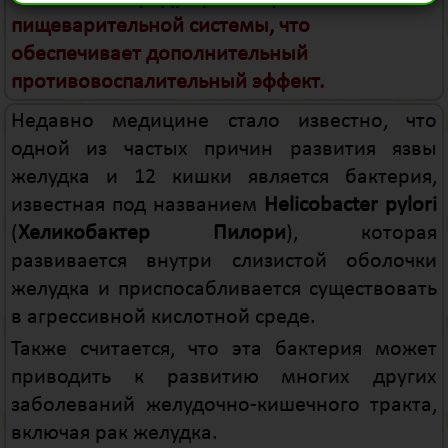
пищеварительной системы, что
обеспечивает дополнительный
противовоспалительный эффект.
Недавно медицине стало известно, что
одной из частых причин развития язвы
желудка и 12 кишки является бактерия,
известная под названием
Helicobacter pylori
(
Хеликобактер Пилори
), которая
развивается внутри слизистой оболочки
желудка и приспосабливается существовать
в агрессивной кислотной среде.
Также считается, что эта бактерия может
приводить к развитию многих других
заболеваний желудочно-кишечного тракта,
включая рак желудка.