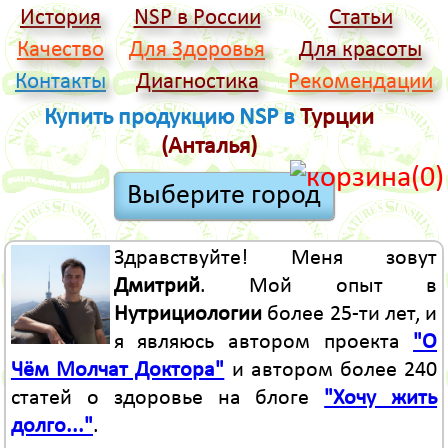
История
NSP в России
Статьи
Качество
Для Здоровья
Для красоты
Контакты
Диагностика
Рекомендации
Купить продукцию NSP в
Турции
(Анталья)
(0)
Здравствуйте! Меня зовут
Дмитрий
. Мой опыт в
Нутрициологии
более 25-ти лет, и
я являюсь автором проекта
"О
Чём Молчат Доктора"
и автором более 240
статей о здоровье на блоге
"Хочу жить
долго..."
.