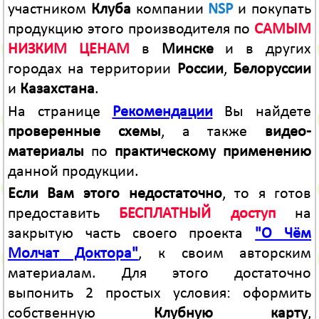
участником
Клуба
компании
NSP
и покупать
продукцию этого производителя по
САМЫМ
НИЗКИМ ЦЕНАМ
в
Минске
и в других
городах на территории
России
,
Белоруссии
и
Казахстана
.
На странице
Рекомендации
Вы найдете
проверенные схемы
, а также
видео-
материалы
по
практическому применению
данной продукции.
Если Вам этого недостаточно
, то я готов
предоставить
БЕСПЛАТНЫЙ доступ
на
закрытую часть своего проекта
"О Чём
Молчат Доктора"
, к своим авторским
материалам. Для этого достаточно
выпонить 2 простых условия: оформить
собственную
Клубную карту
,