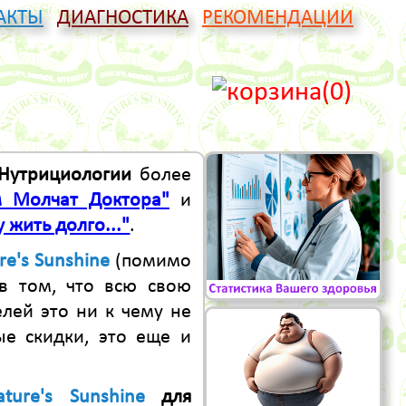
АКТЫ
ДИАГНОСТИКА
РЕКОМЕНДАЦИИ
(0)
Нутрициологии
более
 Молчат Доктора"
и
у жить долго..."
.
re's Sunshine
(помимо
 в том, что всю свою
елей это ни к чему не
е скидки, это еще и
ature's Sunshine
для