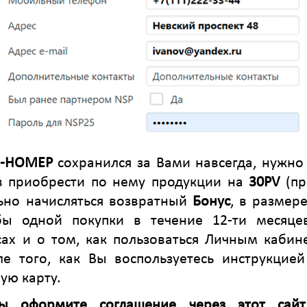
D-НОМЕР
сохранился за Вами навсегда, нужно 
в приобрести по нему продукции на
30PV
(пр
ьно начисляться возвратный
Бонус
, в размер
бы одной покупки в течение 12-ти месяце
ах и о том, как пользоваться Личным кабин
е того, как Вы воспользуетесь инструкцие
ую карту.
 оформите соглашение через этот сайт