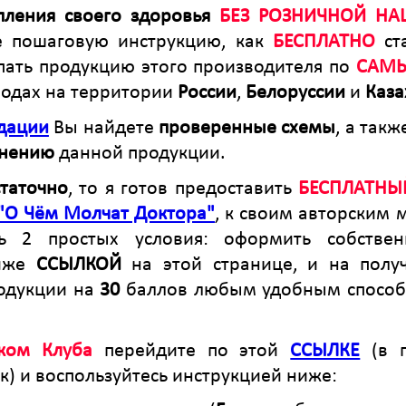
ления своего здоровья
БЕЗ РОЗНИЧНОЙ НА
е пошаговую инструкцию, как
БЕСПЛАТНО
ст
пать продукцию этого производителя по
САМ
родах на территории
России
,
Белоруссии
и
Каза
дации
Вы найдете
проверенные схемы
, а так
енению
данной продукции.
статочно
, то я готов предоставить
БЕСПЛАТНЫЙ
"О Чём Молчат Доктора"
, к своим авторским 
ть 2 простых условия: оформить собств
ниже
ССЫЛКОЙ
на этой странице, и на полу
родукции на
30
баллов любым удобным спосо
иком Клуба
перейдите по этой
ССЫЛКЕ
(в п
к) и воспользуйтесь инструкцией ниже: