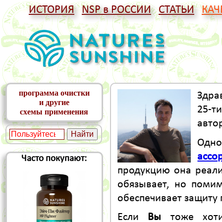
ИСТОРИЯ
NSP в РОССИИ
СТАТЬИ
КАЧ
программа очистки
Здра
и другие
25-т
схемы применения
авто
Одно
ассо
Часто покупают:
продукцию она реал
обязывает, но поми
обеспечивает защиту 
Если
Вы
тоже хоти