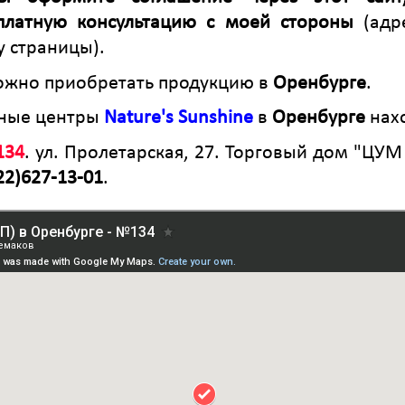
сплатную консультацию с моей стороны
(адр
у страницы).
можно приобретать продукцию в
Оренбурге
.
ные центры
Nature's Sunshine
в
Оренбурге
нахо
134
. ул. Пролетарская, 27. Торговый дом "ЦУМ
22)627-13-01
.