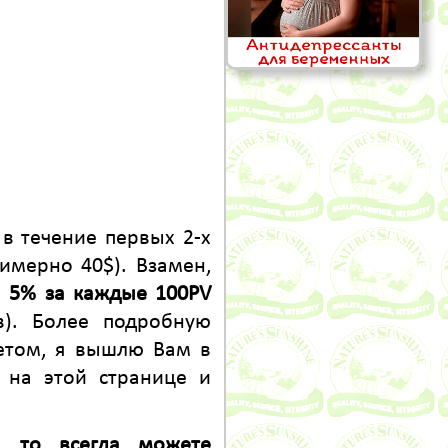
в течение первых 2-х
имерно 40$). Взамен,
е
5% за каждые 100PV
в). Более подробную
етом, я вышлю Вам в
й на этой странице и
, то всегда можете