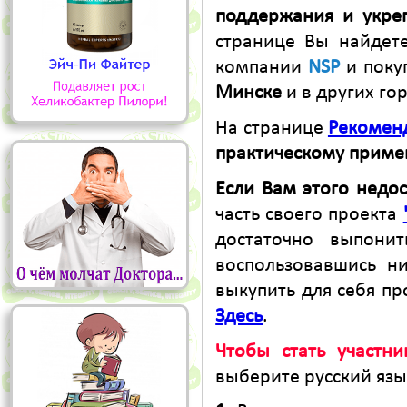
поддержания и укреп
странице Вы найдет
компании
NSP
и поку
Минске
и в других го
На странице
Рекомен
практическому прим
Если Вам этого недо
часть своего проекта
достаточно выпони
воспользовавшись 
выкупить для себя п
Здесь
.
Чтобы стать участн
выберите русский язы