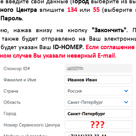
е введите свои данные (
Город
выберите из вы
ного Центра
впишите
134
или
55
(выберите 
ь
Пароль
.
цию, нажав внизу на кнопку
"Закончить"
. 
е также будет отправлено на Ваш электронн
 будет указан Ваш
ID-НОМЕР
.
Если соглашение
ном случае Вы указали неверный E-mail
.