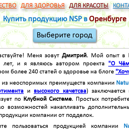
ЕСТВО
ДЛЯ ЗДОРОВЬЯ
ДЛЯ КРАСОТЫ
КОНТ
Купить продукцию NSP в
Оренбурге
вствуйте! Меня зовут
Дмитрий
. Мой опыт в
и лет, и я являюсь автором проекта
"О Чём
ром более 240 статей о здоровье на блоге
"Хоч
 из неоспоримых преимуществ компании
Natu
ртимента
и
высокого качетсва
) заключается
изует по
Клубной Системе
. Простых потребит
мо возможностей накапливать дополнительны
продукции компании от подделок.
те пользоваться продукцией компании
N