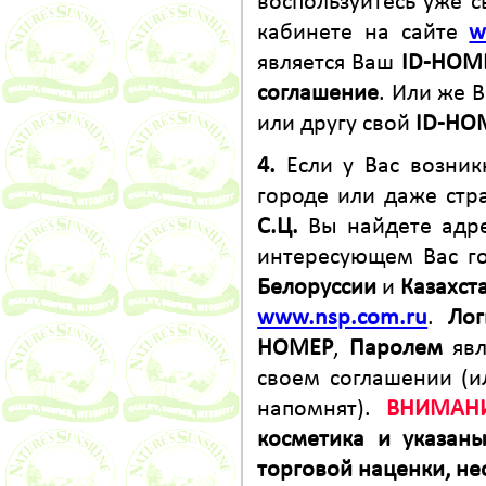
воспользуйтесь уже 
кабинете на сайте
w
является Ваш
ID-НОМ
соглашение
. Или же 
или другу свой
ID-НО
4.
Если у Вас возник
городе или даже стр
С.Ц.
Вы найдете адр
интересующем Вас г
Белоруссии
и
Казахст
www.nsp.com.ru
.
Ло
НОМЕР
,
Паролем
явл
своем соглашении (и
напомнят).
ВНИМАНИ
косметика и указан
торговой наценки, не