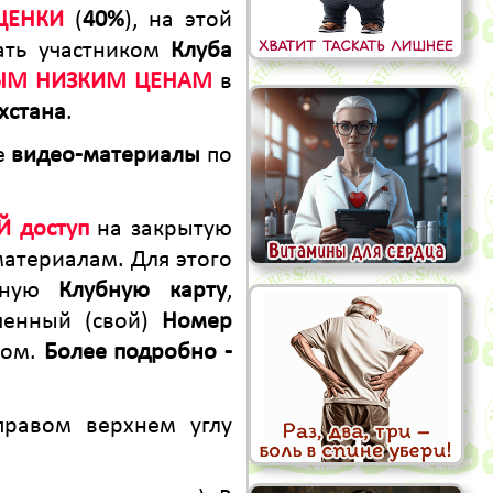
ЦЕНКИ
(
40%
), на этой
ать участником
Клуба
ЫМ НИЗКИМ ЦЕНАМ
в
хстана
.
же
видео-материалы
по
 доступ
на закрытую
материалам. Для этого
енную
Клубную карту
,
ченный (свой)
Номер
бом.
Более подробно -
равом верхнем углу