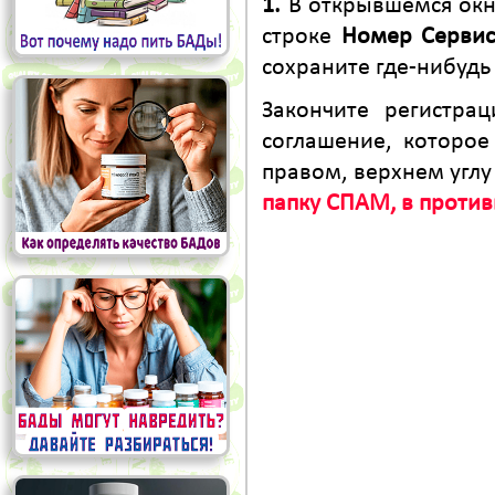
1.
В открывшемся окн
строке
Номер Сервис
сохраните где-нибуд
Закончите регистра
соглашение, которо
правом, верхнем углу
папку СПАМ, в против