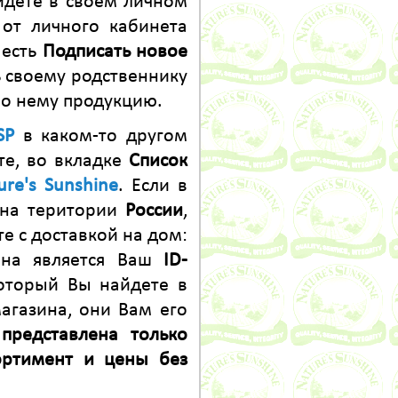
йдете в своем личном
от личного кабинета
 есть
Подписать новое
ь своему родственнику
по нему продукцию.
SP
в каком-то другом
те, во вкладке
Список
ure's Sunshine
. Если в
 на територии
России
,
 с доставкой на дом:
ина является Ваш
ID-
который Вы найдете в
агазина, они Вам его
представлена только
ортимент и цены без