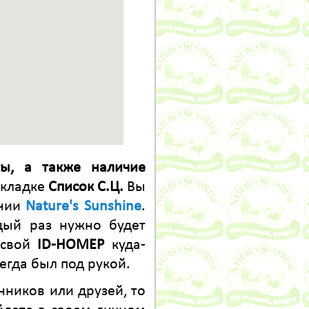
ты, а также наличие
 вкладке
Список С.Ц.
Вы
нии
Nature's Sunshine
.
дый раз нужно будет
 свой
ID-НОМЕР
куда-
егда был под рукой.
нников или друзей, то