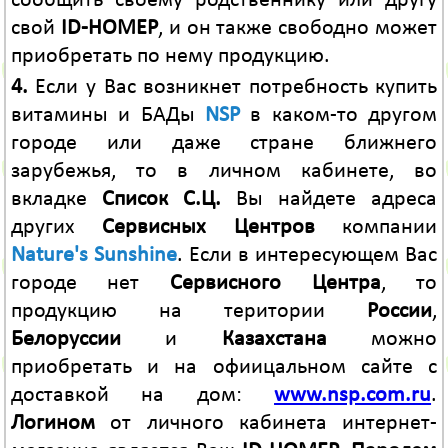
сообщить своему родственнику или другу
свой
ID-НОМЕР
, и он также свободно может
приобретать по нему продукцию.
4.
Если у Вас возникнет потребность купить
витамины и БАДы
NSP
в каком-то другом
городе или даже стране ближнего
зарубежья, то в личном кабинете, во
вкладке
Список С.Ц.
Вы найдете адреса
других
Сервисных Центров
компании
Nature's Sunshine
. Если в интересующем Вас
городе нет
Сервисного Центра
, то
продукцию на територии
России
,
Белоруссии
и
Казахстана
можно
приобретать и на офиицальном сайте с
доставкой на дом:
www.nsp.com.ru
.
Логином
от личного кабинета интернет-