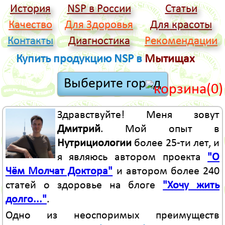
История
NSP в России
Статьи
Качество
Для Здоровья
Для красоты
Контакты
Диагностика
Рекомендации
Купить продукцию NSP в
Мытищах
(0)
Здравствуйте! Меня зовут
Дмитрий
. Мой опыт в
Нутрициологии
более 25-ти лет, и
я являюсь автором проекта
"О
Чём Молчат Доктора"
и автором более 240
статей о здоровье на блоге
"Хочу жить
долго..."
.
Одно из неоспоримых преимуществ