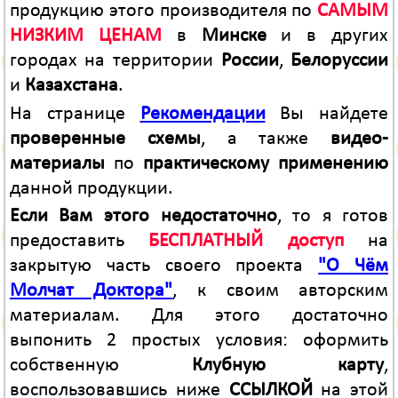
продукцию этого производителя по
САМЫМ
НИЗКИМ ЦЕНАМ
в
Минске
и в других
городах на территории
России
,
Белоруссии
и
Казахстана
.
На странице
Рекомендации
Вы найдете
проверенные схемы
, а также
видео-
материалы
по
практическому применению
данной продукции.
Если Вам этого недостаточно
, то я готов
предоставить
БЕСПЛАТНЫЙ доступ
на
закрытую часть своего проекта
"О Чём
Молчат Доктора"
, к своим авторским
материалам. Для этого достаточно
выпонить 2 простых условия: оформить
собственную
Клубную карту
,
воспользовавшись ниже
ССЫЛКОЙ
на этой