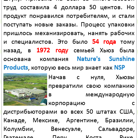
труд составила 4 доллара 50 центов. Но
продукт понравился потребителям, и стали
поступать новые заказы. Процесс упаковки
пришлось механизировать, нанять рабочих
и специалистов. Это было
54 года
тому
назад, в
1972 году
семьей Хьюз была
основана компания
Nature's Sunshine
Products
, которую весь мир знает как
NSP
Начав с нуля, Хьюзы
превратили свою компанию
в международную
корпорацию с
дистрибьюторами во всех 50 штатах США,
Канаде, Мексике, Аргентине, Бразилии,
Колумбии, Венесуэле, Сальвадоре,
Гватемале, Перу, Коста Рике,