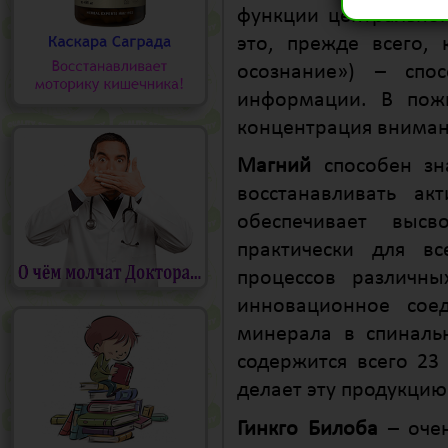
функции центральной
это, прежде всего, к
осознание») – спо
информации. В пожи
концентрация внимани
Магний
способен зна
восстанавливать ак
обеспечивает выс
практически для в
процессов различн
инновационное сое
минерала в спинальн
содержится всего 23
делает эту продукци
Гинкго Билоба
– очен