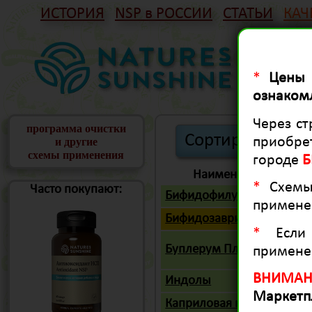
ИСТОРИЯ
NSP в РОССИИ
СТАТЬИ
КАЧ
*
Цены
ознаком
Через с
программа очистки
приобре
и другие
схемы применения
городе
Б
Наименование
*
Схемы
Часто покупают:
Бифидофилус
примене
Бифидозаврики
*
Если
Буплерум Плюс
применен
ВНИМАН
Индолы
Маркетп
Каприловая кислота