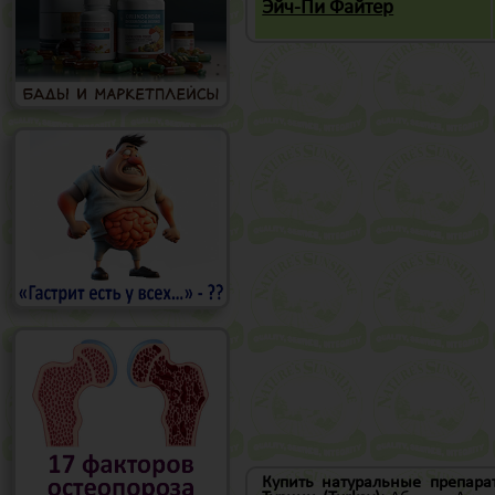
Эйч-Пи Файтер
Купить натуральные препара