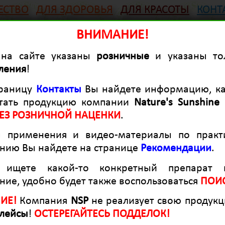
ЕСТВО
ДЛЯ ЗДОРОВЬЯ
ДЛЯ КРАСОТЫ
КОНТ
Натуральные фитокомплексы
ВНИМАНИЕ!
“Nature`s Sunshine Products”
на сайте указаны
розничные
и указаны т
ления
!
траницу
Контакты
Вы найдете информацию, к
ПИЩЕВАРИТЕЛЬНАЯ СИСТЕМА
тать продукцию компании
Nature's Sunshine
ЕЗ РОЗНИЧНОЙ НАЦЕНКИ
.
 применения и видео-материалы по практ
3,5 млрд. полезных бактерий в каждой капсуле
нию Вы найдете на странице
Рекомендации
.
комплекс Пробиотиков для детей от 3-х лет
 ищете какой-то конкретный препарат 
12 трав с противовоспалительным и обезболивающим
ие, удобно будет также воспользоваться
ПОИ
действием
ИЕ!
Компания
NSP
не реализует свою продукц
блокирует рост опухолевых клеток
лейсы
!
ОСТЕРЕГАЙТЕСЬ ПОДДЕЛОК!
от кандидоза, подавляет рост грибов и дрожжей