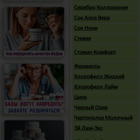
Серебро Коллоидное
Сок Алоэ Вера
Сок Нони
Стевия
Стомач Комфорт
Ферменты
Хлорофилл Жидкий
Хлорофилл Лайм
Цинк
Черный Орех
Чертополох Молочный
Эй Джи-Экс