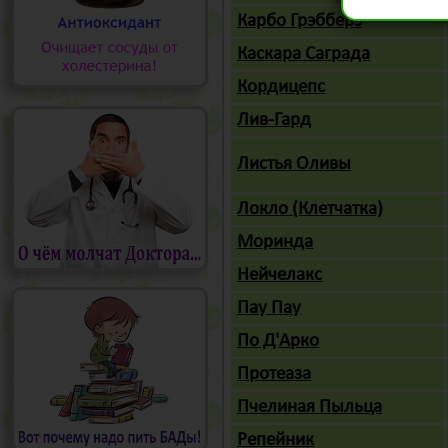
Карбо Грэбберз
Каскара Саграда
Кордицепс
Лив-Гард
Листья Оливы
Локло (Клетчатка)
Моринда
Нейчелакс
Пау Пау
По Д'Арко
Протеаза
Пчелиная Пыльца
Репейник