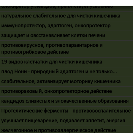
блокиратор углеводов, препятствует усвоению
натуральное слабительное для чистки кишечника
иммунопротектор, адаптоген, онкопротектор
защищает и овсстанавливает клетки печени
противовирусное, противопаразитарное и
противогрибковое действие
19 видов клетчатки для чистки кишечника
плод Нони - природный адаптоген и не только...
слабительное, активизирует моторику кишечника
противораковый, онкопротекторное действие
кандидоз слизистых и злокачественные образования
Протелитические ферменты - противовоспалительное
улучшает пищеварение, подавляет аппетит, энергия
желчегонное и противоаллергическое действие