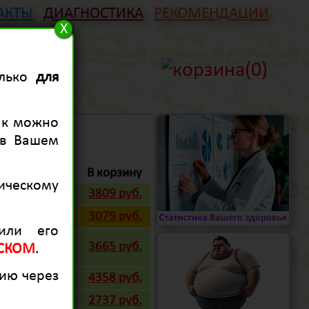
АКТЫ
ДИАГНОСТИКА
РЕКОМЕНДАЦИИ
X
(0)
олько
для
ак можно
в Вашем
Нетто
В корзину
ическому
90 капс.
3809 руб.
90 табл.
3079 руб.
или его
100 капс.
3665 руб.
СКОМ
.
ию через
60 капс.
4358 руб.
90 капс.
2737 руб.