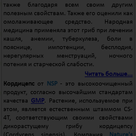
также благодаря всем своим другим
полезным свойствам. Также его оценили как
омолаживающее средство. Народная
медицина применяла этот гриб при лечении
кашля, анемии, туберкулеза, боли в
пояснице, импотенции, бесплодия,
нерегулярных менструаций, ночного
потения и старческой слабости.
Читать больше...
Кордицепс
от
NSP
- это высокоочищенный
продукт, согласно высочайшим стандартам
качества
GMP
. Растение, используемое при
этом, является естественным штаммом CS-
4T, соответствующим своими свойствами
дикорастущему грибу кордицепсу
(Cordyceps sinensis). Компания
Nature's