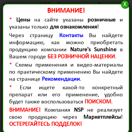
X
История
NSP в России
Статьи
ВНИМАНИЕ!
Качество
Для Здоровья
Для красоты
*
Цены
на сайте указаны
розничные
и
Контакты
Диагностика
Рекомендации
указаны только
для ознакомления
!
Продукция для здоровья
Через страницу
Контакты
Вы найдете
Cordyceps
информацию, как можно приобретать
(0)
продукцию компании
Nature's Sunshine
в
(Кордицепс, 90 капсул)
Вашем городе
БЕЗ РОЗНИЧНОЙ НАЦЕНКИ
.
5178 руб.
*
Схемы применения и видео-материалы
по практическому применению Вы найдете
- Это мощнейший антиоксидант, адаптоген
на странице
Рекомендации
.
и иммуностимулятор.
*
Если ищете какой-то конкретный
- Является природным иммунокорректором,
препарат или его применение, удобно
оказывает гармонизирующее действие на
будет также воспользоваться
ПОИСКОМ
.
разные уровни иммунитета, применяется
ВНИМАНИЕ!
Компания
NSP
не реализует
как при аутоиммунных состояниях
свою продукцию через
Маркетплейсы
!
(гипериммунных), так и при гипоиммунных.
ОСТЕРЕГАЙТЕСЬ ПОДДЕЛОК!
- Обладает бактериостатическим и