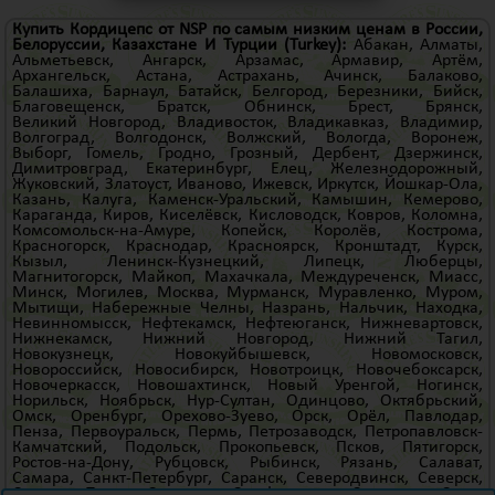
Купить Кордицепс от NSP по самым низким ценам в России,
Белоруссии, Казахстане И
Турции
(Turkey)
:
Абакан
,
Алматы
,
Альметьевск
,
Ангарск
,
Арзамас
,
Армавир
,
Артём
,
Архангельск
,
Астана
,
Астрахань
,
Ачинск
,
Балаково
,
Балашиха
,
Барнаул
,
Батайск
,
Белгород
,
Березники
,
Бийск
,
Благовещенск
,
Братск
,
Обнинск
,
Брест
,
Брянск
,
Великий Новгород
,
Владивосток
,
Владикавказ
,
Владимир
,
Волгоград
,
Волгодонск
,
Волжский
,
Вологда
,
Воронеж
,
Выборг
,
Гомель
,
Гродно
,
Грозный
,
Дербент
,
Дзержинск
,
Димитровград
,
Екатеринбург
,
Елец
,
Железнодорожный
,
Жуковский
,
Златоуст
,
Иваново
,
Ижевск
,
Иркутск
,
Йошкар-Ола
,
Казань
,
Калуга
,
Каменск-Уральский
,
Камышин
,
Кемерово
,
Караганда
,
Киров
,
Киселёвск
,
Кисловодск
,
Ковров
,
Коломна
,
Комсомольск-на-Амуре
,
Копейск
,
Королёв
,
Кострома
,
Красногорск
,
Краснодар
,
Красноярск
,
Кронштадт
,
Курск
,
Кызыл
,
Ленинск-Кузнецкий
,
Липецк
,
Люберцы
,
Магнитогорск
,
Майкоп
,
Махачкала
,
Междуреченск
,
Миасс
,
Минск
,
Могилев
,
Москва
,
Мурманск
,
Муравленко
,
Муром
,
Мытищи
,
Набережные Челны
,
Назрань
,
Нальчик
,
Находка
,
Невинномысск
,
Нефтекамск
,
Нефтеюганск
,
Нижневартовск
,
Нижнекамск
,
Нижний Новгород
,
Нижний Тагил
,
Новокузнецк
,
Новокуйбышевск
,
Новомосковск
,
Новороссийск
,
Новосибирск
,
Новотроицк
,
Новочебоксарск
,
Новочеркасск
,
Новошахтинск
,
Новый Уренгой
,
Ногинск
,
Норильск
,
Ноябрьск
,
Нур-Султан
,
Одинцово
,
Октябрьский
,
Омск
,
Оренбург
,
Орехово-Зуево
,
Орск
,
Орёл
,
Павлодар
,
Пенза
,
Первоуральск
,
Пермь
,
Петрозаводск
,
Петропавловск-
Камчатский
,
Подольск
,
Прокопьевск
,
Псков
,
Пятигорск
,
Ростов-на-Дону
,
Рубцовск
,
Рыбинск
,
Рязань
,
Салават
,
Самара
,
Санкт-Петербург
,
Саранск
,
Северодвинск
,
Северск
,
Сергиев Посад
,
Серпухов
,
Симферополь
,
Смоленск
,
Сочи
,