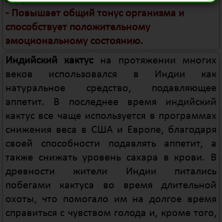
- Повышает общий тонус организма и
способствует положительному
эмоциональному состоянию.
Индийский кактус
на протяжении многих
веков использовался в Индии как
натуральное средство, подавляющее
аппетит. В последнее время индийский
кактус все чаще используется в программах
снижения веса в США и Европе, благодаря
своей способности подавлять аппетит, а
также снижать уровень сахара в крови. В
древности жители Индии питались
побегами кактуса во время длительной
охоты, что помогало им на долгое время
справиться с чувством голода и, кроме того,