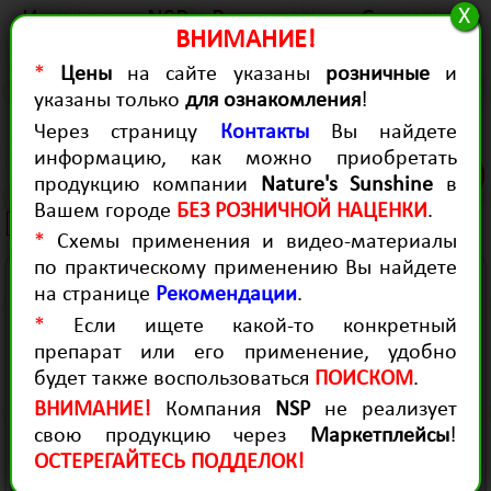
X
История
NSP в России
Статьи
ВНИМАНИЕ!
Качество
Для Здоровья
Для красоты
*
Цены
на сайте указаны
розничные
и
Контакты
Диагностика
Рекомендации
указаны только
для ознакомления
!
Продукция для здоровья
Через страницу
Контакты
Вы найдете
Solstic Slim
информацию, как можно приобретать
(0)
продукцию компании
Nature's Sunshine
в
(Солстик Слим, 30 пакетиков)
Вашем городе
БЕЗ РОЗНИЧНОЙ НАЦЕНКИ
.
4605 руб.
*
Схемы применения и видео-материалы
по практическому применению Вы найдете
- Ускоряет гидролиз жиров и процессы
на странице
Рекомендации
.
метаболизма, чем способствует снижению
*
Если ищете какой-то конкретный
веса.
препарат или его применение, удобно
- Способствует выведению токсинов и
будет также воспользоваться
ПОИСКОМ
.
снижению уровня холестерина.
ВНИМАНИЕ!
Компания
NSP
не реализует
- Способствует выработке энергии в тканях
свою продукцию через
Маркетплейсы
!
организма без истощения природных
ОСТЕРЕГАЙТЕСЬ ПОДДЕЛОК!
энергетических запасов.