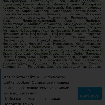
Димитровград
,
Екатеринбург
,
Елец
,
Железнодорожный
,
Жуковский
,
Златоуст
,
Иваново
,
Ижевск
,
Иркутск
,
Йошкар-Ола
,
Казань
,
Калуга
,
Каменск-Уральский
,
Камышин
,
Кемерово
,
Караганда
,
Киров
,
Киселёвск
,
Кисловодск
,
Ковров
,
Коломна
,
Комсомольск-на-Амуре
,
Копейск
,
Королёв
,
Кострома
,
Красногорск
,
Краснодар
,
Красноярск
,
Кронштадт
,
Курск
,
Кызыл
,
Ленинск-Кузнецкий
,
Липецк
,
Люберцы
,
Магнитогорск
,
Майкоп
,
Махачкала
,
Междуреченск
,
Миасс
,
Минск
,
Могилев
,
Москва
,
Мурманск
,
Муравленко
,
Муром
,
Мытищи
,
Набережные Челны
,
Назрань
,
Нальчик
,
Находка
,
Невинномысск
,
Нефтекамск
,
Нефтеюганск
,
Нижневартовск
,
Нижнекамск
,
Нижний Новгород
,
Нижний Тагил
,
Новокузнецк
,
Новокуйбышевск
,
Новомосковск
,
Новороссийск
,
Новосибирск
,
Новотроицк
,
Новочебоксарск
,
Новочеркасск
,
Новошахтинск
,
Новый Уренгой
,
Ногинск
,
Норильск
,
Ноябрьск
,
Нур-Султан
,
Одинцово
,
Октябрьский
,
Омск
,
Оренбург
,
Орехово-Зуево
,
Орск
,
Орёл
,
Павлодар
,
Пенза
,
Первоуральск
,
Пермь
,
Петрозаводск
,
Петропавловск-
Камчатский
,
Подольск
,
Прокопьевск
,
Псков
,
Пятигорск
,
Ростов-на-Дону
,
Рубцовск
,
Рыбинск
,
Рязань
,
Салават
,
Самара
,
Санкт-Петербург
,
Саранск
,
Северодвинск
,
Северск
,
Сергиев Посад
,
Серпухов
,
Симферополь
,
Смоленск
,
Сочи
,
Старый Оскол
,
Стерлитамак
,
Сургут
,
Сызрань
,
Сыктывкар
,
Таганрог
,
Тамбов
,
Тверь
,
Тольятти
,
Тюмени
,
Томск
,
Тула
,
Для работы сайта мы используем
Тюмень
,
Улан-Удэ
,
Ульяновск
,
Уссурийск
,
Уфа
,
Ухта
,
файлы cookies. Оставаясь на нашем
Хабаровск
,
Ханты-Мансийск
,
Хасавюрт
,
Химки
,
Чебоксары
,
Челябинск
,
Череповец
,
Черкесск
,
Чита
,
Шахты
,
Щёлково
,
сайте, вы соглашаетесь с условиями
Электросталь
,
Элиста
,
Энгельс
,
Южно-Сахалинск
,
Якутск
,
Я
Ялте
,
Ярославль
и
др
.
их использования.
согласен
Чтобы ознакомиться с нашими
ИП Семаков Д.А, ОГРН: 309784729600267,
Положениями о