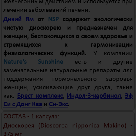
желчегонным действием и используется при
лечении заболеваний печени.
Дикий Ям
от
NSP
содержит экологически
чистую диоскорею и предназначен для
женщин, беспокоящихся о своем здоровье и
стремящихся к гармонизации
физиологических функций.
У компании
Nature's Sunshine
есть и другие
замечательные натуральные препараты для
поддержания гормонального здоровья
женщин, усиливающие друг друга, такие
как:
Брест комплекс
,
Индол-3-карбинол
,
Эф
Си с Донг Ква
и
Си-Экс
.
СОСТАВ - 1 капсула:
Диоскорея (Dioscorea nipponica Makino) -
375 мг