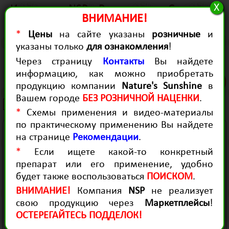
X
История
NSP в России
Статьи
ВНИМАНИЕ!
Качество
Для Здоровья
Для красоты
*
Цены
на сайте указаны
розничные
и
Контакты
Диагностика
Рекомендации
указаны только
для ознакомления
!
Продукция для здоровья
Через страницу
Контакты
Вы найдете
Wild Yam
информацию, как можно приобретать
(0)
продукцию компании
Nature's Sunshine
в
(Дикий Ям, 100 капсул)
Вашем городе
БЕЗ РОЗНИЧНОЙ НАЦЕНКИ
.
2501 руб.
*
Схемы применения и видео-материалы
по практическому применению Вы найдете
- Регулирует работу половых желез женщин.
на странице
Рекомендации
.
- Обеспечивает защиту женского организма
*
Если ищете какой-то конкретный
от остеопороза.
препарат или его применение, удобно
- Снижает уровень холестерина в крови.
будет также воспользоваться
ПОИСКОМ
.
- Препятствует отложению
ВНИМАНИЕ!
Компания
NSP
не реализует
атеросклеротических бляшек на стенках
свою продукцию через
Маркетплейсы
!
сосудов.
ОСТЕРЕГАЙТЕСЬ ПОДДЕЛОК!