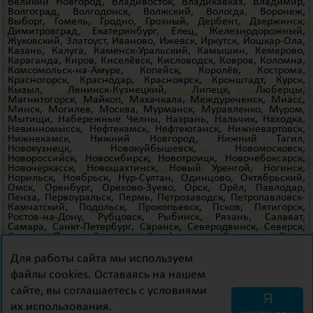
Великий Новгород
,
Владивосток
,
Владикавказ
,
Владимир
,
Волгоград
,
Волгодонск
,
Волжский
,
Вологда
,
Воронеж
,
Выборг
,
Гомель
,
Гродно
,
Грозный
,
Дербент
,
Дзержинск
,
Димитровград
,
Екатеринбург
,
Елец
,
Железнодорожный
,
Жуковский
,
Златоуст
,
Иваново
,
Ижевск
,
Иркутск
,
Йошкар-Ола
,
Казань
,
Калуга
,
Каменск-Уральский
,
Камышин
,
Кемерово
,
Караганда
,
Киров
,
Киселёвск
,
Кисловодск
,
Ковров
,
Коломна
,
Комсомольск-на-Амуре
,
Копейск
,
Королёв
,
Кострома
,
Красногорск
,
Краснодар
,
Красноярск
,
Кронштадт
,
Курск
,
Кызыл
,
Ленинск-Кузнецкий
,
Липецк
,
Люберцы
,
Магнитогорск
,
Майкоп
,
Махачкала
,
Междуреченск
,
Миасс
,
Минск
,
Могилев
,
Москва
,
Мурманск
,
Муравленко
,
Муром
,
Мытищи
,
Набережные Челны
,
Назрань
,
Нальчик
,
Находка
,
Невинномысск
,
Нефтекамск
,
Нефтеюганск
,
Нижневартовск
,
Нижнекамск
,
Нижний Новгород
,
Нижний Тагил
,
Новокузнецк
,
Новокуйбышевск
,
Новомосковск
,
Новороссийск
,
Новосибирск
,
Новотроицк
,
Новочебоксарск
,
Новочеркасск
,
Новошахтинск
,
Новый Уренгой
,
Ногинск
,
Норильск
,
Ноябрьск
,
Нур-Султан
,
Одинцово
,
Октябрьский
,
Омск
,
Оренбург
,
Орехово-Зуево
,
Орск
,
Орёл
,
Павлодар
,
Пенза
,
Первоуральск
,
Пермь
,
Петрозаводск
,
Петропавловск-
Камчатский
,
Подольск
,
Прокопьевск
,
Псков
,
Пятигорск
,
Ростов-на-Дону
,
Рубцовск
,
Рыбинск
,
Рязань
,
Салават
,
Самара
,
Санкт-Петербург
,
Саранск
,
Северодвинск
,
Северск
,
Сергиев Посад
,
Серпухов
,
Симферополь
,
Смоленск
,
Сочи
,
Старый Оскол
,
Стерлитамак
,
Сургут
,
Сызрань
,
Сыктывкар
,
Таганрог
,
Тамбов
,
Тверь
,
Тольятти
,
Тюмени
,
Томск
,
Тула
,
Для работы сайта мы используем
Тюмень
,
Улан-Удэ
,
Ульяновск
,
Уссурийск
,
Уфа
,
Ухта
,
файлы cookies. Оставаясь на нашем
Хабаровск
,
Ханты-Мансийск
,
Хасавюрт
,
Химки
,
Чебоксары
,
Челябинск
,
Череповец
,
Черкесск
,
Чита
,
Шахты
,
Щёлково
,
сайте, вы соглашаетесь с условиями
Электросталь
,
Элиста
,
Энгельс
,
Южно-Сахалинск
,
Якутск
,
Я
Ялте
,
Ярославль
и
др
.
их использования.