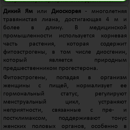
- Нормализует артериальное давление.
Дикий Ям
или
Диоскорея
- многолетняя
травянистая лиана, достигающая 4 м и
более в длину. В медицинской
промышленности используется корневая
часть растения, которая содержит
фитоэстрогены, в том числе диосгенин,
который является природным
предшественником прогестерона.
Фитоэстрогены, попадая в организм
женщины с пищей, нормализует ее
гормональный статус, регулируют
менструальный цикл, устраняют
неприятности, связанные с пре- и
постклимаксом, поддерживают тонус
женских половых органов, особенно в