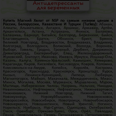
Купить Магний Хелат от NSP по самым низким ценам в
России, Белоруссии, Казахстане И
Турции
(Turkey)
:
Абакан
,
Алматы
,
Альметьевск
,
Ангарск
,
Арзамас
,
Армавир
,
Артём
,
Архангельск
,
Астана
,
Астрахань
,
Ачинск
,
Балаково
,
Балашиха
,
Барнаул
,
Батайск
,
Белгород
,
Березники
,
Бийск
,
Благовещенск
,
Братск
,
Обнинск
,
Брест
,
Брянск
,
Великий Новгород
,
Владивосток
,
Владикавказ
,
Владимир
,
Волгоград
,
Волгодонск
,
Волжский
,
Вологда
,
Воронеж
,
Выборг
,
Гомель
,
Гродно
,
Грозный
,
Дербент
,
Дзержинск
,
Димитровград
,
Екатеринбург
,
Елец
,
Железнодорожный
,
Жуковский
,
Златоуст
,
Иваново
,
Ижевск
,
Иркутск
,
Йошкар-Ола
,
Казань
,
Калуга
,
Каменск-Уральский
,
Камышин
,
Кемерово
,
Караганда
,
Киров
,
Киселёвск
,
Кисловодск
,
Ковров
,
Коломна
,
Комсомольск-на-Амуре
,
Копейск
,
Королёв
,
Кострома
,
Красногорск
,
Краснодар
,
Красноярск
,
Кронштадт
,
Курск
,
Кызыл
,
Ленинск-Кузнецкий
,
Липецк
,
Люберцы
,
Магнитогорск
,
Майкоп
,
Махачкала
,
Междуреченск
,
Миасс
,
Минск
,
Могилев
,
Москва
,
Мурманск
,
Муравленко
,
Муром
,
Мытищи
,
Набережные Челны
,
Назрань
,
Нальчик
,
Находка
,
Невинномысск
,
Нефтекамск
,
Нефтеюганск
,
Нижневартовск
,
Нижнекамск
,
Нижний Новгород
,
Нижний Тагил
,
Новокузнецк
,
Новокуйбышевск
,
Новомосковск
,
Новороссийск
,
Новосибирск
,
Новотроицк
,
Новочебоксарск
,
Новочеркасск
,
Новошахтинск
,
Новый Уренгой
,
Ногинск
,
Норильск
,
Ноябрьск
,
Нур-Султан
,
Одинцово
,
Октябрьский
,
Омск
,
Оренбург
,
Орехово-Зуево
,
Орск
,
Орёл
,
Павлодар
,
Пенза
,
Первоуральск
,
Пермь
,
Петрозаводск
,
Петропавловск-