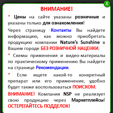
X
История
NSP в России
Статьи
ВНИМАНИЕ!
Качество
Для Здоровья
Для красоты
*
Цены
на сайте указаны
розничные
и
Контакты
Диагностика
Рекомендации
указаны только
для ознакомления
!
Продукция для здоровья
Через страницу
Контакты
Вы найдете
Magnesium Complex
информацию, как можно приобретать
(0)
продукцию компании
Nature's Sunshine
в
(Магний Хелат, 100 капсул)
Вашем городе
БЕЗ РОЗНИЧНОЙ НАЦЕНКИ
.
2207 руб.
*
Схемы применения и видео-материалы
по практическому применению Вы найдете
- Участвует в образовании АТФ и
на странице
Рекомендации
.
накоплении энергии в клетке.
*
Если ищете какой-то конкретный
- Обеспечивает работу клеточных калий-
препарат или его применение, удобно
натрий-кальциевых насосов.
будет также воспользоваться
ПОИСКОМ
.
- Участвует в регуляции нервно-мышечной
ВНИМАНИЕ!
Компания
NSP
не реализует
проводимости и тонуса гладкой
свою продукцию через
Маркетплейсы
!
мускулатуры.
ОСТЕРЕГАЙТЕСЬ ПОДДЕЛОК!
- Участвует в формировании