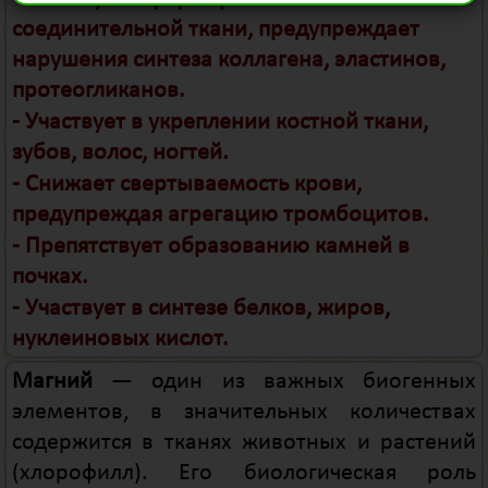
соединительной ткани, предупреждает
нарушения синтеза коллагена, эластинов,
протеогликанов.
- Участвует в укреплении костной ткани,
зубов, волос, ногтей.
- Снижает свертываемость крови,
предупреждая агрегацию тромбоцитов.
- Препятствует образованию камней в
почках.
- Участвует в синтезе белков, жиров,
нуклеиновых кислот.
Магний
— один из важных биогенных
элементов, в значительных количествах
содержится в тканях животных и растений
(хлорофилл). Его биологическая роль