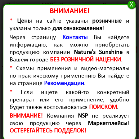
X
История
NSP в России
Статьи
ВНИМАНИЕ!
Качество
Для Здоровья
Для красоты
*
Цены
на сайте указаны
розничные
и
Контакты
Диагностика
Рекомендации
указаны только
для ознакомления
!
Продукция для здоровья
Через страницу
Контакты
Вы найдете
TNT
информацию, как можно приобретать
(0)
продукцию компании
Nature's Sunshine
в
(Ти Эн Ти, 532 грамма)
Вашем городе
БЕЗ РОЗНИЧНОЙ НАЦЕНКИ
.
5783 руб.
*
Схемы применения и видео-материалы
по практическому применению Вы найдете
- Укрепляет иммунную систему,
на странице
Рекомендации
.
способствует профилактике инфекционных
*
Если ищете какой-то конкретный
заболеваний.
препарат или его применение, удобно
- Усиливает сопротивляемость организма
будет также воспользоваться
ПОИСКОМ
.
неблагоприятному воздействию
ВНИМАНИЕ!
Компания
NSP
не реализует
окружающей среды.
свою продукцию через
Маркетплейсы
!
- Повышает работоспособность организма.
ОСТЕРЕГАЙТЕСЬ ПОДДЕЛОК!
- Является прекрасным средством для