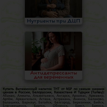
Купить Витаминный напиток ТНТ от NSP по самым низким
ценам в России, Белоруссии, Казахстане И
Турции
(Turkey)
:
Абакан
,
Алматы
,
Альметьевск
,
Ангарск
,
Арзамас
,
Армавир
,
Артём
,
Архангельск
,
Астана
,
Астрахань
,
Ачинск
,
Балаково
,
Балашиха
,
Барнаул
,
Батайск
,
Белгород
,
Березники
,
Бийск
,
Благовещенск
,
Братск
,
Обнинск
,
Брест
,
Брянск
,