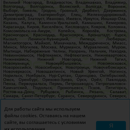
Великий Новгород
,
Владивосток
,
Владикавказ
,
Владимир
,
Волгоград
,
Волгодонск
,
Волжский
,
Вологда
,
Воронеж
,
Выборг
,
Гомель
,
Гродно
,
Грозный
,
Дербент
,
Дзержинск
,
Димитровград
,
Екатеринбург
,
Елец
,
Железнодорожный
,
Жуковский
,
Златоуст
,
Иваново
,
Ижевск
,
Иркутск
,
Йошкар-Ола
,
Казань
,
Калуга
,
Каменск-Уральский
,
Камышин
,
Кемерово
,
Караганда
,
Киров
,
Киселёвск
,
Кисловодск
,
Ковров
,
Коломна
,
Комсомольск-на-Амуре
,
Копейск
,
Королёв
,
Кострома
,
Красногорск
,
Краснодар
,
Красноярск
,
Кронштадт
,
Курск
,
Кызыл
,
Ленинск-Кузнецкий
,
Липецк
,
Люберцы
,
Магнитогорск
,
Майкоп
,
Махачкала
,
Междуреченск
,
Миасс
,
Минск
,
Могилев
,
Москва
,
Мурманск
,
Муравленко
,
Муром
,
Мытищи
,
Набережные Челны
,
Назрань
,
Нальчик
,
Находка
,
Невинномысск
,
Нефтекамск
,
Нефтеюганск
,
Нижневартовск
,
Нижнекамск
,
Нижний Новгород
,
Нижний Тагил
,
Новокузнецк
,
Новокуйбышевск
,
Новомосковск
,
Новороссийск
,
Новосибирск
,
Новотроицк
,
Новочебоксарск
,
Новочеркасск
,
Новошахтинск
,
Новый Уренгой
,
Ногинск
,
Норильск
,
Ноябрьск
,
Нур-Султан
,
Одинцово
,
Октябрьский
,
Омск
,
Оренбург
,
Орехово-Зуево
,
Орск
,
Орёл
,
Павлодар
,
Пенза
,
Первоуральск
,
Пермь
,
Петрозаводск
,
Петропавловск-
Камчатский
,
Подольск
,
Прокопьевск
,
Псков
,
Пятигорск
,
Ростов-на-Дону
,
Рубцовск
,
Рыбинск
,
Рязань
,
Салават
,
Самара
,
Санкт-Петербург
,
Саранск
,
Северодвинск
,
Северск
,
Сергиев Посад
,
Серпухов
,
Симферополь
,
Смоленск
,
Сочи
,
Старый Оскол
,
Стерлитамак
,
Сургут
,
Сызрань
,
Сыктывкар
,
Таганрог
,
Тамбов
,
Тверь
,
Тольятти
,
Тюмени
,
Томск
,
Тула
,
Для работы сайта мы используем
Тюмень
,
Улан-Удэ
,
Ульяновск
,
Уссурийск
,
Уфа
,
Ухта
,
файлы cookies. Оставаясь на нашем
Хабаровск
,
Ханты-Мансийск
,
Хасавюрт
,
Химки
,
Чебоксары
,
Челябинск
,
Череповец
,
Черкесск
,
Чита
,
Шахты
,
Щёлково
,
сайте, вы соглашаетесь с условиями
Электросталь
,
Элиста
,
Энгельс
,
Южно-Сахалинск
,
Якутск
,
Я
Ялте
,
Ярославль
и
др
.
их использования.