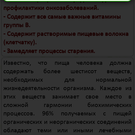
профилактики онкозаболеваний.
- Содержит все самые важные витамины
группы B.
- Содержит растворимые пищевые волокна
(клетчатку).
- Замедляет процессы старения.
Известно, что пища человека должна
содержать более шестисот веществ,
необходимых для нормальной
жизнедеятельности организма. Каждое из
этих веществ занимает свое место в
сложной гармонии биохимических
процессов. 96% получаемых с пищей
органических и неорганических соединений
обладают теми или иными лечебными