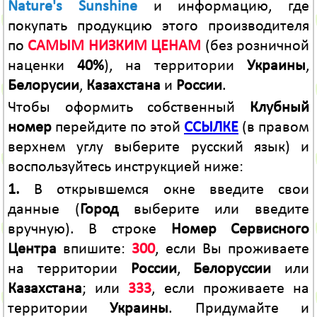
Nature's Sunshine
и информацию, где
покупать продукцию этого производителя
по
САМЫМ НИЗКИМ ЦЕНАМ
(без розничной
наценки
40%
), на территории
Украины
,
Белорусии
,
Казахстана
и
России
.
Чтобы оформить собственный
Клубный
номер
перейдите по этой
ССЫЛКЕ
(в правом
верхнем углу выберите русский язык) и
воспользуйтесь инструкцией ниже:
1.
В открывшемся окне введите свои
данные (
Город
выберите или введите
вручную). В строке
Номер Сервисного
Центра
впишите:
300
, если Вы проживаете
на территории
России
,
Белоруссии
или
Казахстана
; или
333
, если проживаете на
территории
Украины
. Придумайте и