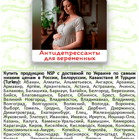
Купить продукцию NSP с доставкой по Украине по самым
низким ценам в России, Белоруссии, Казахстане И
Турции
(Turkey)
:
Абакан
,
Алматы
,
Альметьевск
,
Ангарск
,
Арзамас
,
Армавир
,
Артём
,
Архангельск
,
Астана
,
Астрахань
,
Ачинск
,
Балаково
,
Балашиха
,
Барнаул
,
Батайск
,
Белгород
,
Березники
,
Бийск
,
Благовещенск
,
Братск
,
Обнинск
,
Брест
,
Брянск
,
Великий Новгород
,
Владивосток
,
Владикавказ
,
Владимир
,
Волгоград
,
Волгодонск
,
Волжский
,
Вологда
,
Воронеж
,
Выборг
,
Гомель
,
Гродно
,
Грозный
,
Дербент
,
Дзержинск
,
Димитровград
,
Екатеринбург
,
Елец
,
Железнодорожный
,
Жуковский
,
Златоуст
,
Иваново
,
Ижевск
,
Иркутск
,
Йошкар-Ола
,
Казань
,
Калуга
,
Каменск-Уральский
,
Камышин
,
Кемерово
,
Караганда
,
Киров
,
Киселёвск
,
Кисловодск
,
Ковров
,
Коломна
,
Комсомольск-на-Амуре
,
Копейск
,
Королёв
,
Кострома
,
Красногорск
,
Краснодар
,
Красноярск
,
Кронштадт
,
Курск
,
Кызыл
,
Ленинск-Кузнецкий
,
Липецк
,
Люберцы
,