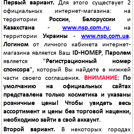
Первый вариант.
Для этого существует 2
официальных интернет-магазина: на
территории
России
,
Белоруссии
и
Казахстана
-
www.nsp.com.ru
; на
территории
Украины
-
www.nsp.com.ua
.
Логином
от личного кабинета интернет-
магазина является Ваш
ID-НОМЕР
,
Паролем
является "
Регистрационный номер
спонсора
", который Вы найдете в нижней
части своего соглашения.
ВНИМАНИЕ:
По
умолчанию на официальных сайтах
представлена только косметика и указаны
розничные цены! Чтобы увидеть весь
ассортимент и цены без торговой наценки,
необходимо зайти в свой аккаунт
.
Второй вариант.
В некоторых городах