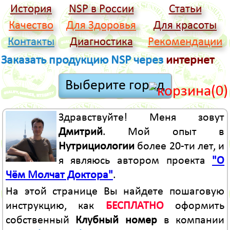
История
NSP в России
Статьи
Качество
Для Здоровья
Для красоты
Контакты
Диагностика
Рекомендации
Заказать продукцию NSP через
интернет
(0)
Здравствуйте! Меня зовут
Дмитрий
. Мой опыт в
Нутрициологии
более 20-ти лет, и
я являюсь автором проекта
"О
Чём Молчат Доктора"
.
На этой странице Вы найдете пошаговую
инструкцию, как
БЕСПЛАТНО
оформить
собственный
Клубный номер
в компании